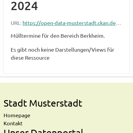
2024
URL:
https://open-data-musterstadt.ckan.de/dataset/ad79a64d-cc0a-4bd1-ab16-5e2bb1504872/resource/c9a5c022-9049-4baf-a5dc-a1d2639282e4/download/esslingen_berkheim_1.ics
Mülltermine für den Bereich Berkheim.
Es gibt noch keine Darstellungen/Views für
diese Ressource
Stadt Musterstadt
Homepage
Kontakt
Unser Datenportal