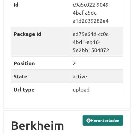
Id
c9a5c022-9049-
4baf-a5dc-
a1d2639282e4
Package id
ad79a64d-cc0a-
4bd1-ab16-
5e2bb1504872
Position
2
State
active
Url type
upload
Herunterladen
Berkheim