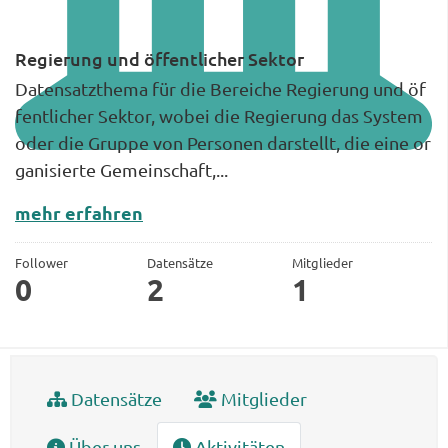
Regierung und öffentlicher Sektor
Datensatzthema für die Bereiche Regierung und öf
fentlicher Sektor, wobei die Regierung das System
oder die Gruppe von Personen darstellt, die eine or
ganisierte Gemeinschaft,...
mehr erfahren
Follower
Datensätze
Mitglieder
0
2
1
Datensätze
Mitglieder
Über uns
Aktivitäten